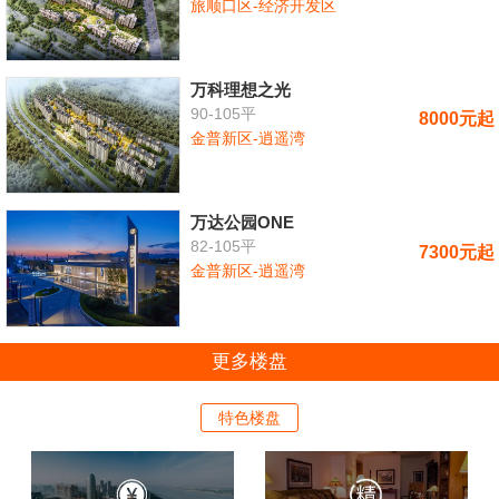
旅顺口区-经济开发区
万科理想之光
90-105平
8000元起
金普新区-逍遥湾
万达公园ONE
82-105平
7300元起
金普新区-逍遥湾
更多楼盘
特色楼盘