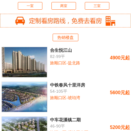
一室
两室
三室
热销楼盘
合生悦江山
82-99平
4900元起
旅顺口区-盐北路
中铁春风十里洋房
54-105平
5600元起
旅顺口区-琥珀湾
中车花溪镇二期
46-90平
5200元起