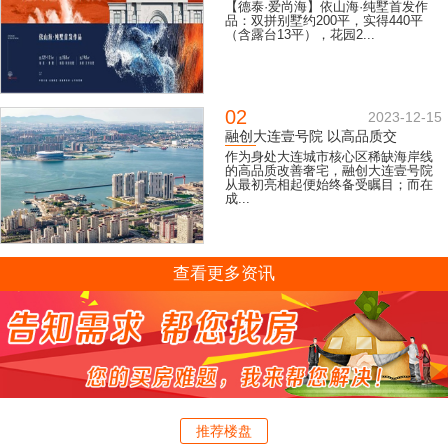
【德泰·爱尚海】依山海·纯墅首发作
品：双拼别墅约200平，实得440平
（含露台13平），花园2...
02
2023-12-15
融创大连壹号院 以高品质交
作为身处大连城市核心区稀缺海岸线
的高品质改善奢宅，融创大连壹号院
从最初亮相起便始终备受瞩目；而在
成...
查看更多资讯
推荐楼盘