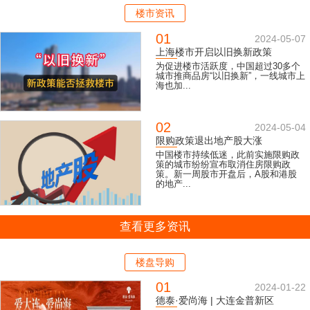
楼市资讯
01
2024-05-07
上海楼市开启以旧换新政策
为促进楼市活跃度，中国超过30多个
城市推商品房“以旧换新”，一线城市上
海也加...
02
2024-05-04
限购政策退出地产股大涨
中国楼市持续低迷，此前实施限购政
策的城市纷纷宣布取消住房限购政
策。新一周股市开盘后，A股和港股
的地产...
查看更多资讯
楼盘导购
01
2024-01-22
德泰·爱尚海 | 大连金普新区