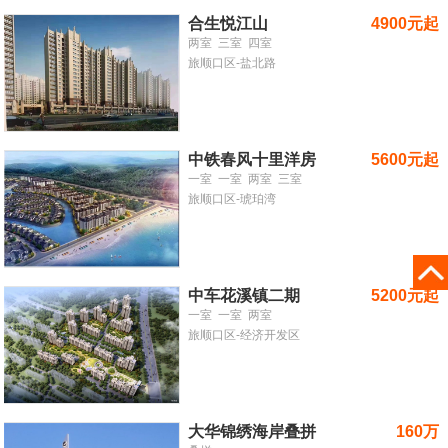
合生悦江山
4900元起
两室
三室
四室
旅顺口区-盐北路
中铁春风十里洋房
5600元起
一室
一室
两室
三室
旅顺口区-琥珀湾
中车花溪镇二期
5200元起
一室
一室
两室
旅顺口区-经济开发区
大华锦绣海岸叠拼
160万