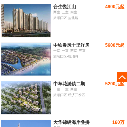
合生悦江山
4900元起
两室
三室
四室
旅顺口区-盐北路
中铁春风十里洋房
5600元起
一室
一室
两室
三室
旅顺口区-琥珀湾
中车花溪镇二期
5200元起
一室
一室
两室
旅顺口区-经济开发区
大华锦绣海岸叠拼
160万