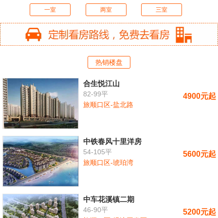
一室
两室
三室
热销楼盘
合生悦江山
82-99平
4900元起
旅顺口区-盐北路
中铁春风十里洋房
54-105平
5600元起
旅顺口区-琥珀湾
中车花溪镇二期
46-90平
5200元起