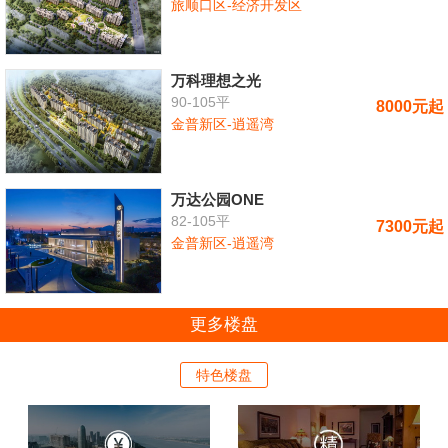
旅顺口区-经济开发区
万科理想之光
90-105平
8000元起
金普新区-逍遥湾
万达公园ONE
82-105平
7300元起
金普新区-逍遥湾
更多楼盘
特色楼盘