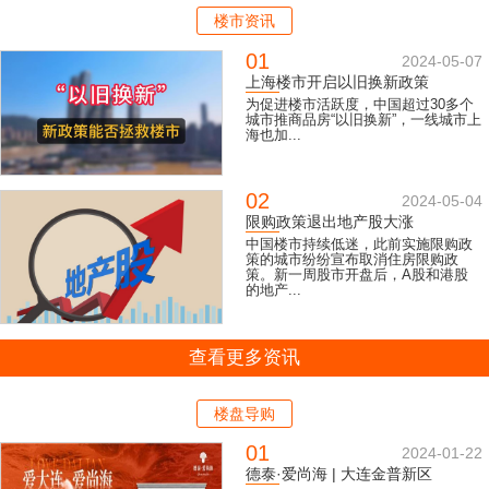
楼市资讯
01
2024-05-07
上海楼市开启以旧换新政策
为促进楼市活跃度，中国超过30多个
城市推商品房“以旧换新”，一线城市上
海也加...
02
2024-05-04
限购政策退出地产股大涨
中国楼市持续低迷，此前实施限购政
策的城市纷纷宣布取消住房限购政
策。新一周股市开盘后，A股和港股
的地产...
查看更多资讯
楼盘导购
01
2024-01-22
德泰·爱尚海 | 大连金普新区