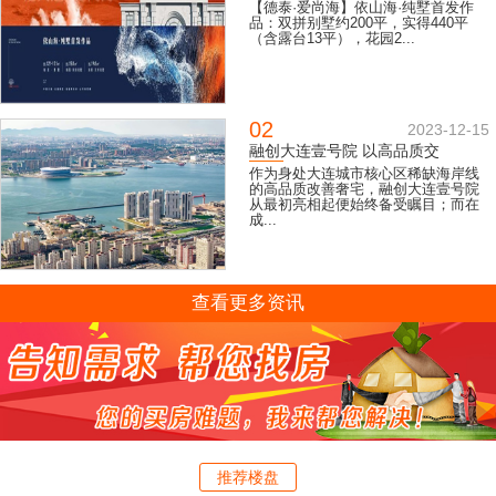
【德泰·爱尚海】依山海·纯墅首发作
品：双拼别墅约200平，实得440平
（含露台13平），花园2...
02
2023-12-15
融创大连壹号院 以高品质交
作为身处大连城市核心区稀缺海岸线
的高品质改善奢宅，融创大连壹号院
从最初亮相起便始终备受瞩目；而在
成...
查看更多资讯
推荐楼盘