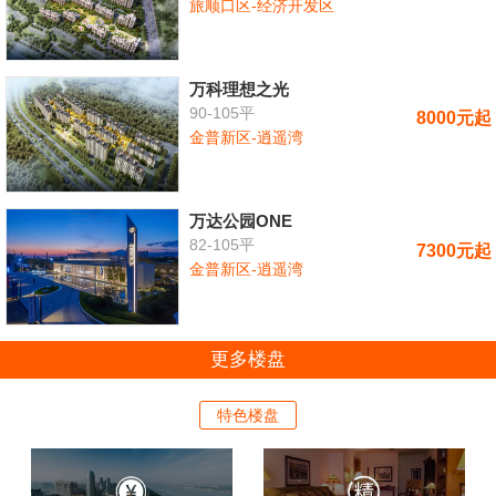
旅顺口区-经济开发区
万科理想之光
90-105平
8000元起
金普新区-逍遥湾
万达公园ONE
82-105平
7300元起
金普新区-逍遥湾
更多楼盘
特色楼盘