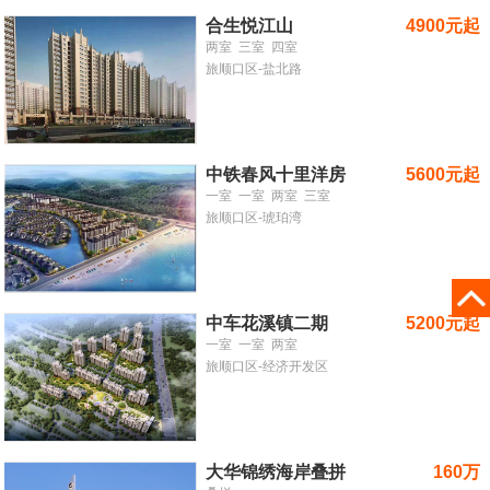
合生悦江山
4900元起
两室
三室
四室
旅顺口区-盐北路
中铁春风十里洋房
5600元起
一室
一室
两室
三室
旅顺口区-琥珀湾
中车花溪镇二期
5200元起
一室
一室
两室
旅顺口区-经济开发区
大华锦绣海岸叠拼
160万