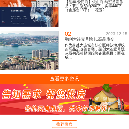
【德泰·爱尚海】依山海·纯墅首发作
品：双拼别墅约200平，实得440平
（含露台13平），花园2...
02
2023-12-15
融创大连壹号院 以高品质交
作为身处大连城市核心区稀缺海岸线
的高品质改善奢宅，融创大连壹号院
从最初亮相起便始终备受瞩目；而在
成...
查看更多资讯
推荐楼盘