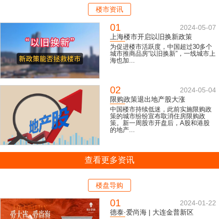
楼市资讯
01
2024-05-07
上海楼市开启以旧换新政策
为促进楼市活跃度，中国超过30多个
城市推商品房“以旧换新”，一线城市上
海也加...
02
2024-05-04
限购政策退出地产股大涨
中国楼市持续低迷，此前实施限购政
策的城市纷纷宣布取消住房限购政
策。新一周股市开盘后，A股和港股
的地产...
查看更多资讯
楼盘导购
01
2024-01-22
德泰·爱尚海 | 大连金普新区