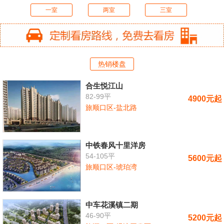
一室
两室
三室
热销楼盘
合生悦江山
82-99平
4900元起
旅顺口区-盐北路
中铁春风十里洋房
54-105平
5600元起
旅顺口区-琥珀湾
中车花溪镇二期
46-90平
5200元起