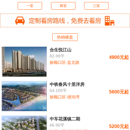
一室
两室
三室
热销楼盘
合生悦江山
82-99平
4900元起
旅顺口区-盐北路
中铁春风十里洋房
54-105平
5600元起
旅顺口区-琥珀湾
中车花溪镇二期
46-90平
5200元起