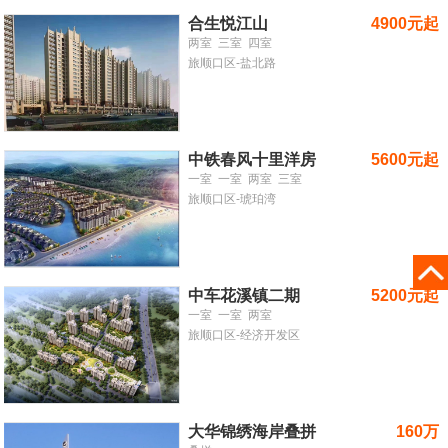
合生悦江山
4900元起
两室
三室
四室
旅顺口区-盐北路
中铁春风十里洋房
5600元起
一室
一室
两室
三室
旅顺口区-琥珀湾
中车花溪镇二期
5200元起
一室
一室
两室
旅顺口区-经济开发区
大华锦绣海岸叠拼
160万