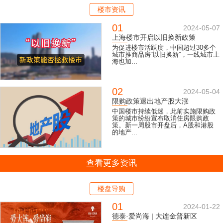
楼市资讯
01
2024-05-07
上海楼市开启以旧换新政策
为促进楼市活跃度，中国超过30多个
城市推商品房“以旧换新”，一线城市上
海也加...
02
2024-05-04
限购政策退出地产股大涨
中国楼市持续低迷，此前实施限购政
策的城市纷纷宣布取消住房限购政
策。新一周股市开盘后，A股和港股
的地产...
查看更多资讯
楼盘导购
01
2024-01-22
德泰·爱尚海 | 大连金普新区