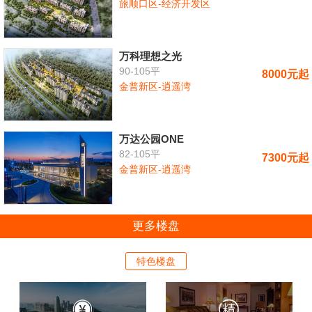
旅顺口区-经济开发区
万科理想之光
90-105平
8000元起
金普新区-逍遥湾
万达公园ONE
82-105平
7300元起
金普新区-逍遥湾
更多楼盘
特色楼盘