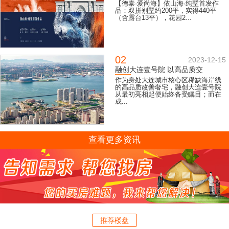
【德泰·爱尚海】依山海·纯墅首发作
品：双拼别墅约200平，实得440平
（含露台13平），花园2...
02
2023-12-15
融创大连壹号院 以高品质交
作为身处大连城市核心区稀缺海岸线
的高品质改善奢宅，融创大连壹号院
从最初亮相起便始终备受瞩目；而在
成...
查看更多资讯
推荐楼盘