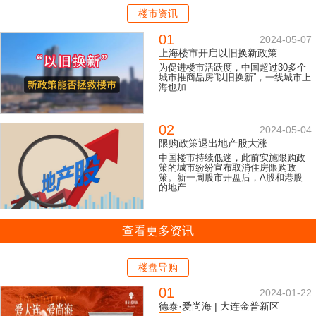
楼市资讯
01
2024-05-07
上海楼市开启以旧换新政策
为促进楼市活跃度，中国超过30多个
城市推商品房“以旧换新”，一线城市上
海也加...
02
2024-05-04
限购政策退出地产股大涨
中国楼市持续低迷，此前实施限购政
策的城市纷纷宣布取消住房限购政
策。新一周股市开盘后，A股和港股
的地产...
查看更多资讯
楼盘导购
01
2024-01-22
德泰·爱尚海 | 大连金普新区