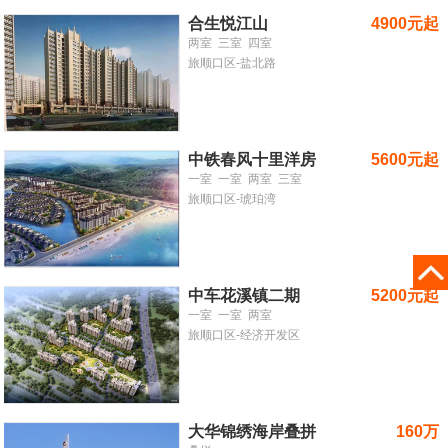
合生悦江山
4900元起
两室
三室
四室
旅顺口区-盐北路
中铁春风十里洋房
5600元起
一室
一室
两室
三室
旅顺口区-琥珀湾
中车花溪镇二期
5200元起
一室
一室
两室
旅顺口区-经济开发区
大华锦绣海岸叠拼
160万