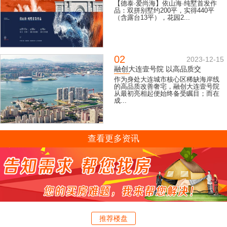
【德泰·爱尚海】依山海·纯墅首发作
品：双拼别墅约200平，实得440平
（含露台13平），花园2...
02
2023-12-15
融创大连壹号院 以高品质交
作为身处大连城市核心区稀缺海岸线
的高品质改善奢宅，融创大连壹号院
从最初亮相起便始终备受瞩目；而在
成...
查看更多资讯
推荐楼盘