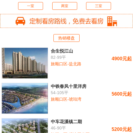
一室
两室
三室
热销楼盘
合生悦江山
82-99平
4900元起
旅顺口区-盐北路
中铁春风十里洋房
54-105平
5600元起
旅顺口区-琥珀湾
中车花溪镇二期
46-90平
5200元起