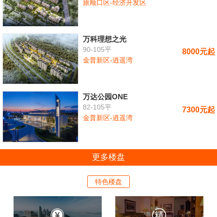
旅顺口区-经济开发区
万科理想之光
90-105平
8000元起
金普新区-逍遥湾
万达公园ONE
82-105平
7300元起
金普新区-逍遥湾
更多楼盘
特色楼盘