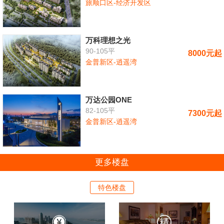
旅顺口区-经济开发区
万科理想之光
90-105平
8000元起
金普新区-逍遥湾
万达公园ONE
82-105平
7300元起
金普新区-逍遥湾
更多楼盘
特色楼盘