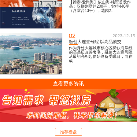
【德泰·爱尚海】依山海·纯墅首发作
品：双拼别墅约200平，实得440平
（含露台13平），花园2...
02
2023-12-15
融创大连壹号院 以高品质交
作为身处大连城市核心区稀缺海岸线
的高品质改善奢宅，融创大连壹号院
从最初亮相起便始终备受瞩目；而在
成...
查看更多资讯
推荐楼盘