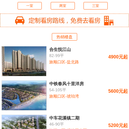
一室
两室
三室
热销楼盘
合生悦江山
82-99平
4900元起
旅顺口区-盐北路
中铁春风十里洋房
54-105平
5600元起
旅顺口区-琥珀湾
中车花溪镇二期
46-90平
5200元起