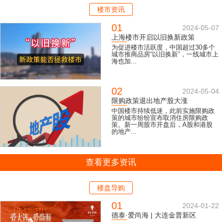
楼市资讯
01
2024-05-07
上海楼市开启以旧换新政策
为促进楼市活跃度，中国超过30多个
城市推商品房“以旧换新”，一线城市上
海也加...
02
2024-05-04
限购政策退出地产股大涨
中国楼市持续低迷，此前实施限购政
策的城市纷纷宣布取消住房限购政
策。新一周股市开盘后，A股和港股
的地产...
查看更多资讯
楼盘导购
01
2024-01-22
德泰·爱尚海 | 大连金普新区