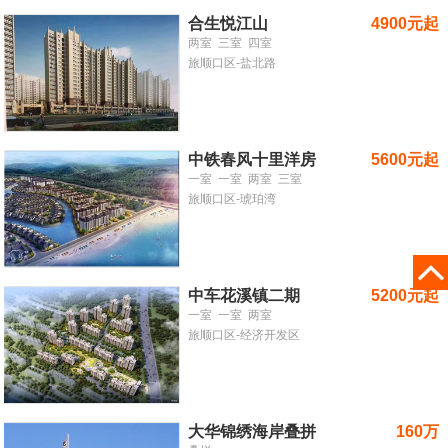
合生悦江山
4900元起
两室
三室
四室
旅顺口区-盐北路
中铁春风十里洋房
5600元起
一室
一室
两室
三室
旅顺口区-琥珀湾
中车花溪镇二期
5200元起
一室
一室
两室
旅顺口区-经济开发区
大华锦绣海岸叠拼
160万