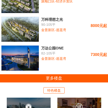
旅顺口区-经济开发区
万科理想之光
90-105平
8000元起
金普新区-逍遥湾
万达公园ONE
82-105平
7300元起
金普新区-逍遥湾
更多楼盘
特色楼盘