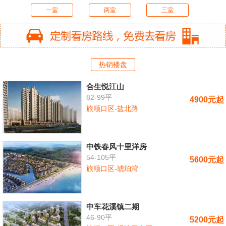
一室
两室
三室
热销楼盘
合生悦江山
82-99平
4900元起
旅顺口区-盐北路
中铁春风十里洋房
54-105平
5600元起
旅顺口区-琥珀湾
中车花溪镇二期
46-90平
5200元起