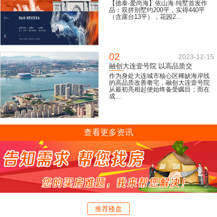
【德泰·爱尚海】依山海·纯墅首发作
品：双拼别墅约200平，实得440平
（含露台13平），花园2...
02
2023-12-15
融创大连壹号院 以高品质交
作为身处大连城市核心区稀缺海岸线
的高品质改善奢宅，融创大连壹号院
从最初亮相起便始终备受瞩目；而在
成...
查看更多资讯
推荐楼盘