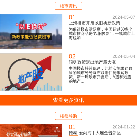
楼市资讯
01
2024-05-07
上海楼市开启以旧换新政策
为促进楼市活跃度，中国超过30多个
城市推商品房“以旧换新”，一线城市上
海也加...
02
2024-05-04
限购政策退出地产股大涨
中国楼市持续低迷，此前实施限购政
策的城市纷纷宣布取消住房限购政
策。新一周股市开盘后，A股和港股
的地产...
查看更多资讯
楼盘导购
01
2024-01-22
德泰·爱尚海 | 大连金普新区