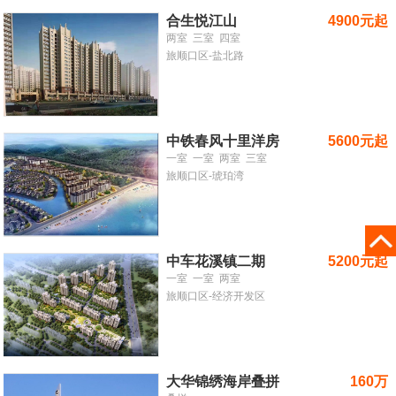
合生悦江山
4900元起
两室
三室
四室
旅顺口区-盐北路
中铁春风十里洋房
5600元起
一室
一室
两室
三室
旅顺口区-琥珀湾
中车花溪镇二期
5200元起
一室
一室
两室
旅顺口区-经济开发区
大华锦绣海岸叠拼
160万