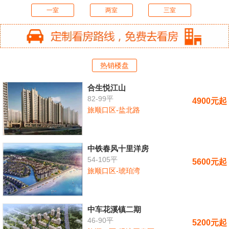
一室
两室
三室
热销楼盘
合生悦江山
82-99平
4900元起
旅顺口区-盐北路
中铁春风十里洋房
54-105平
5600元起
旅顺口区-琥珀湾
中车花溪镇二期
46-90平
5200元起