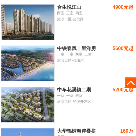
合生悦江山
4900元起
两室
三室
四室
旅顺口区-盐北路
中铁春风十里洋房
5600元起
一室
一室
两室
三室
旅顺口区-琥珀湾
中车花溪镇二期
5200元起
一室
一室
两室
旅顺口区-经济开发区
大华锦绣海岸叠拼
160万