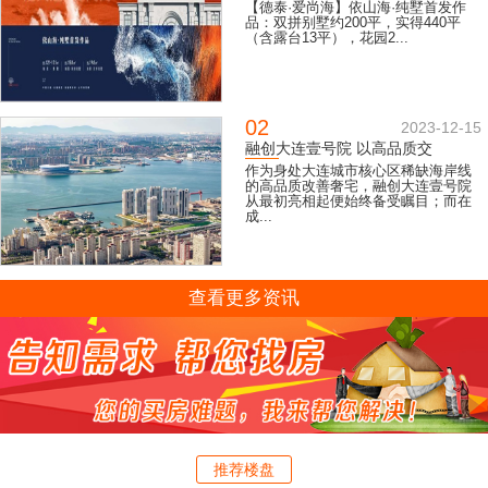
【德泰·爱尚海】依山海·纯墅首发作
品：双拼别墅约200平，实得440平
（含露台13平），花园2...
02
2023-12-15
融创大连壹号院 以高品质交
作为身处大连城市核心区稀缺海岸线
的高品质改善奢宅，融创大连壹号院
从最初亮相起便始终备受瞩目；而在
成...
查看更多资讯
推荐楼盘