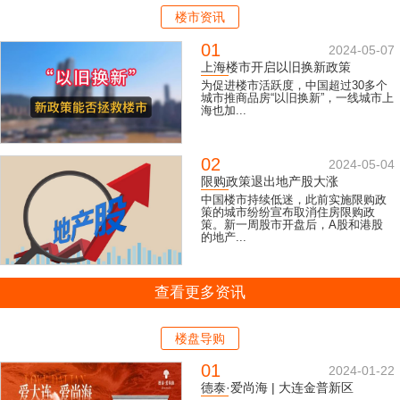
楼市资讯
01
2024-05-07
上海楼市开启以旧换新政策
为促进楼市活跃度，中国超过30多个
城市推商品房“以旧换新”，一线城市上
海也加...
02
2024-05-04
限购政策退出地产股大涨
中国楼市持续低迷，此前实施限购政
策的城市纷纷宣布取消住房限购政
策。新一周股市开盘后，A股和港股
的地产...
查看更多资讯
楼盘导购
01
2024-01-22
德泰·爱尚海 | 大连金普新区