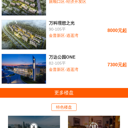
旅顺口区-经济开发区
万科理想之光
90-105平
8000元起
金普新区-逍遥湾
万达公园ONE
82-105平
7300元起
金普新区-逍遥湾
更多楼盘
特色楼盘